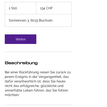
134
Schweizer
1 Std.
1
134 CHF
Franken
S
t
Sonnenrain 3, 6033 Buchrain
d
Weiter
Beschreibung
Bei einer Rückführung reisen Sie zurück zu
jenem Ereignis in der Vergangenheit, das
dafür verantwortlich ist, dass Sie heute
nicht das erfolgreiche, glückliche und
sinnerfüllte Leben führen, das Sie führen
möchten.