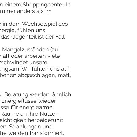
 in einem Shoppingcenter. In
mmer anders als im
r in dem Wechselspiel des
nergie, fühlen uns
as Gegenteil ist der Fall.
in Mangelzuständen (zu
aft oder arbeiten viele
erschwindet unsere
angsam. Wir fühlen uns auf
benen abgeschlagen, matt,
ui Beratung werden, ähnlich
 Energieflüsse wieder
lüsse für energiearme
 Räume an ihre Nutzer
ichtigkeit herbeigeführt.
sten, Strahlungen und
che werden transformiert.