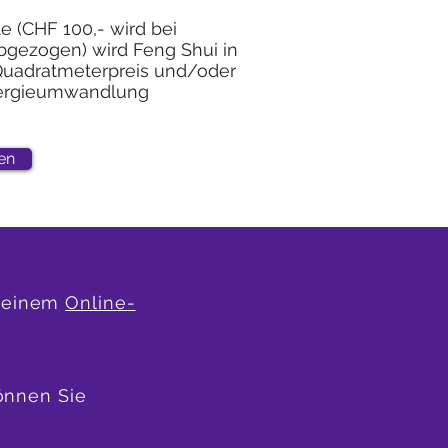
e (CHF 100,- wird bei
bgezogen) wird Feng Shui in
Quadratmeterpreis und/oder
ergieumwandlung
en
 meinem
Online-
können Sie