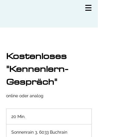
Kostenloses
"Kennenlern-
Gespräch"
online oder analog
20 Min.
2
0
M
Sonnenrain 3, 6033 Buchrain
i