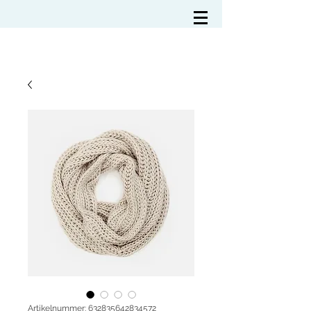
Artikelnummer: 632835642834572