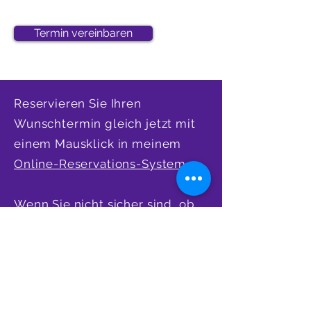
Termin vereinbaren
Reservieren Sie Ihren
Wunschtermin gleich jetzt mit
einem Mausklick in meinem
Online-Reservations-System
.
Wenn Sie nicht sicher sind, ob
Sie bei mir an der richtigen
Adresse sind, können Sie mich
in einem 20-minütigen Zoom-
Gespräch kostenlos und
unverbindlich kennenlernen.